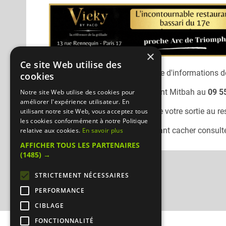
×
Ce site Web utilise des
Désolé, nous n'avons pas encore d'informations dé
cookies
Vous pouvez joindre le restaurant
Mitbah
au
09 5
Notre site Web utilise des cookies pour
améliorer l'expérience utilisateur. En
N'oubliez pas de préciser lors de votre sortie au r
utilisant notre site Web, vous acceptez tous
les cookies conformément à notre Politique
Pour consulter un autre restaurant cacher
consulte
relative aux cookies.
En savoir plus
AFFICHER TOUS LES PARTENAIRES
(1485) →
STRICTEMENT NÉCESSAIRES
PERFORMANCE
CIBLAGE
FONCTIONNALITÉ