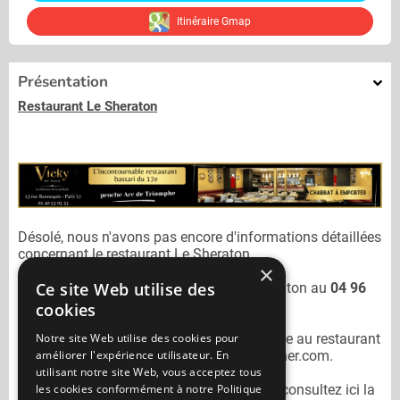
Itinéraire Gmap
Présentation
Restaurant Le Sheraton
Désolé, nous n'avons pas encore d'informations détaillées
concernant le restaurant
Le Sheraton.
×
Ce site Web utilise des
Vous pouvez joindre le restaurant
Le Sheraton
au
04 96
12 40 38
cookies
Notre site Web utilise des cookies pour
N'oubliez pas de préciser lors de votre sortie au restaurant
améliorer l'expérience utilisateur. En
Le Sheraton
qu'il n'est pas sur Mangercacher.com.
utilisant notre site Web, vous acceptez tous
les cookies conformément à notre Politique
Pour consulter un autre restaurant cacher
consultez ici la