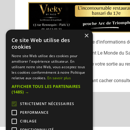
×
Ce site Web utilise des
Désolé, nous n'avons pas encore d'informations dé
cookies
Vous pouvez joindre le restaurant
Le Monde du S
Notre site Web utilise des cookies pour
améliorer l'expérience utilisateur. En
N'oubliez pas de préciser lors de votre sortie au r
utilisant notre site Web, vous acceptez tous
Mangercacher.com.
les cookies conformément à notre Politique
relative aux cookies.
En savoir plus
Pour consulter un autre restaurant cacher
consulte
AFFICHER TOUS LES PARTENAIRES
(1485) →
STRICTEMENT NÉCESSAIRES
PERFORMANCE
CIBLAGE
FONCTIONNALITÉ