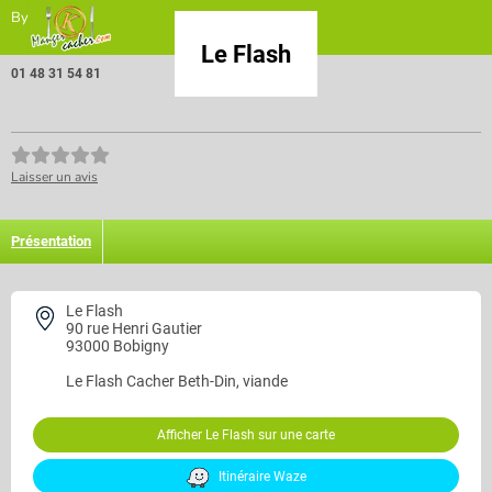
By
Le Flash
01 48 31 54 81
Laisser un avis
Présentation
Le Flash
90 rue Henri Gautier
93000 Bobigny
Le Flash
Cacher Beth-Din, viande
Afficher Le Flash sur une carte
Itinéraire Waze