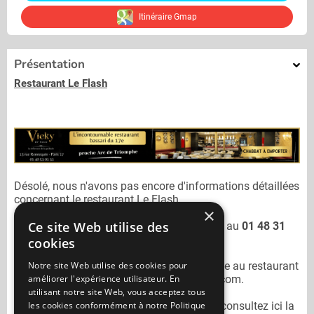
Itinéraire Gmap
Présentation
Restaurant Le Flash
Désolé, nous n'avons pas encore d'informations détaillées
concernant le restaurant
Le Flash.
×
Ce site Web utilise des
Vous pouvez joindre le restaurant
Le Flash
au
01 48 31
54 81
cookies
Notre site Web utilise des cookies pour
N'oubliez pas de préciser lors de votre sortie au restaurant
améliorer l'expérience utilisateur. En
Le Flash
qu'il n'est pas sur Mangercacher.com.
utilisant notre site Web, vous acceptez tous
les cookies conformément à notre Politique
Pour consulter un autre restaurant cacher
consultez ici la