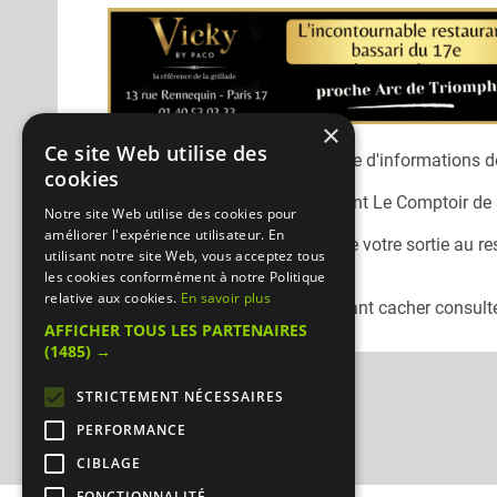
×
Ce site Web utilise des
Désolé, nous n'avons pas encore d'informations dé
cookies
Vous pouvez joindre le restaurant
Le Comptoir de
Notre site Web utilise des cookies pour
améliorer l'expérience utilisateur. En
N'oubliez pas de préciser lors de votre sortie au r
utilisant notre site Web, vous acceptez tous
Mangercacher.com.
les cookies conformément à notre Politique
relative aux cookies.
En savoir plus
Pour consulter un autre restaurant cacher
consulte
AFFICHER TOUS LES PARTENAIRES
(1485) →
STRICTEMENT NÉCESSAIRES
PERFORMANCE
CIBLAGE
FONCTIONNALITÉ