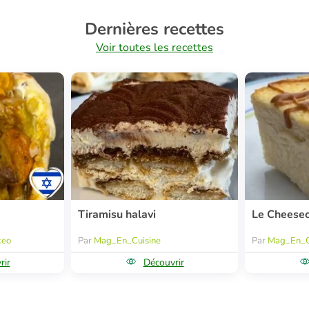
Dernières recettes
Voir toutes les recettes
Tiramisu halavi
Le Cheese
keo
Par
Mag_En_Cuisine
Par
Mag_En_C
rir
Découvrir