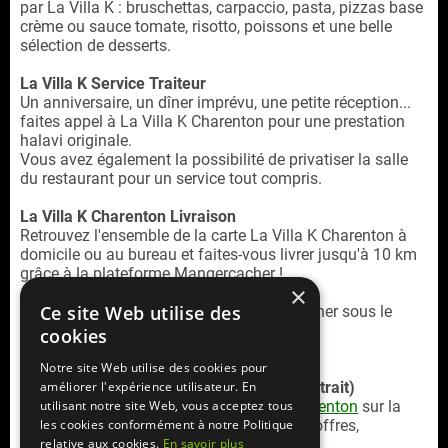
par La Villa K : bruschettas, carpaccio, pasta, pizzas base
crème ou sauce tomate, risotto, poissons et une belle
sélection de desserts.
La Villa K Service Traiteur
Un anniversaire, un dîner imprévu, une petite réception...
faites appel à La Villa K Charenton pour une prestation
halavi originale.
Vous avez également la possibilité de privatiser la salle
du restaurant pour un service tout compris.
La Villa K Charenton Livraison
Retrouvez l'ensemble de la carte La Villa K Charenton à
domicile ou au bureau et faites-vous livrer jusqu'à 10 km
grâce à la plateforme Mangercacher !
×
Ce site Web utilise des
La Villa K Charenton est un restaurant cacher sous le
contrôle du rabbinat loubavitch de France.
cookies
Notre site Web utilise des cookies pour
Service commande en ligne (livraison / retrait)
améliorer l'expérience utilisateur. En
Retrouvez la
carte livraison La Villa K Charenton
sur la
utilisant notre site Web, vous acceptez tous
plateforme
Mangercacher.com
(cagnotte, offres,
les cookies conformément à notre Politique
paiement en ligne sécurisé)
relative aux cookies.
En savoir plus