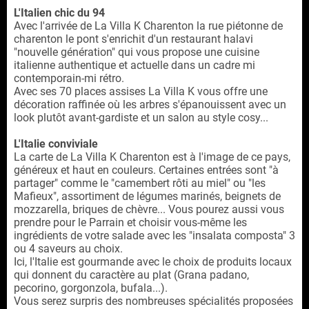
L'Italien chic du 94
Avec l'arrivée de La Villa K Charenton la rue piétonne de
charenton le pont s'enrichit d'un restaurant halavi
"nouvelle génération" qui vous propose une cuisine
italienne authentique et actuelle dans un cadre mi
contemporain-mi rétro.
Avec ses 70 places assises La Villa K vous offre une
décoration raffinée où les arbres s'épanouissent avec un
look plutôt avant-gardiste et un salon au style cosy...
L'Italie conviviale
La carte de La Villa K Charenton est à l'image de ce pays,
généreux et haut en couleurs. Certaines entrées sont "à
partager" comme le "camembert rôti au miel" ou "les
Mafieux", assortiment de légumes marinés, beignets de
mozzarella, briques de chèvre... Vous pourez aussi vous
prendre pour le Parrain et choisir vous-même les
ingrédients de votre salade avec les "insalata composta" 3
ou 4 saveurs au choix.
Ici, l'Italie est gourmande avec le choix de produits locaux
qui donnent du caractère au plat (Grana padano,
pecorino, gorgonzola, bufala...).
Vous serez surpris des nombreuses spécialités proposées