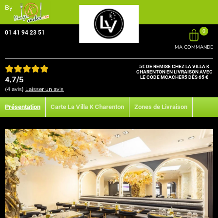
By
0
01 41 94 23 51
MA COMMANDE
5€ DE REMISE CHEZ LA VILLA K
CHARENTON EN LIVRAISON AVEC
4,7/5
LE CODE MCACHER5 DÈS 65 €
(4 avis)
Laisser un avis
Présentation
Carte La Villa K Charenton
Zones de Livraison