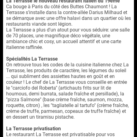
La Terrasse le nouveau restaurant italien du 19ème
Ca bouge à Paris du côté des Buttes Chaumont ! La
Terrasse s'installe dans la contre-allée Darius Milhaud et
se démarque avec une offre halavi dans un quartier où les
restaurants viande sont légion.
La Terrasse a plus d'un atout pour vous séduire: une salle
de 70 places, une magnifique déco végétale, une
ambiance chic et cosy, un accueil attentif et une carte
italienne raffinée.
Spécialités La Terrasse
On retrouve tous les codes de la cuisine italienne chez La
Terrasse, les produits de caractère, les légumes du soleil
... qui subliment des assiettes hautes en goût et en
couleur ! Le chef de La Terrasse vous conseille en entrée
le "carciofo del Roberta" (artichauts frits sur lit de
houmous, demi burrata, salade fraîche et persillade), la
"pizza Salmone" (base crème fraîche, saumon, mozza,
roquette, citron) , les "tagliatelle al tartufo" (crème fraîche,
crème de truffe, parmesan, copeaux de truffe fraîche) et
en dessert un tiramisu pistache.
La Terrasse privatisation
Le restaurant La Terrasse est privatisable pour vos