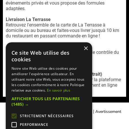
évènements privés et vous propose des formules
adaptées.
Livraison La Terrasse
Retrouvez l'ensemble de la carte de La Terrasse à
domicile ou au bureau et faites-vous livrer jusquà 10 km
du restaurant en passant commande en ligne !
×
Ce site Web utilise des
La Terrasse est un restaurant cacher sous le contrôle du
Beth-Din de Paris.
cookies
Notre site Web utilise des cookies pour
Service commande en ligne (livraison / retrait)
améliorer l'expérience utilisateur. En
Retrouvez la
carte livraison La Terrasse
sur la plateforme
utilisant notre site Web, vous acceptez tous
Mangercacher.com
(cagnotte, offres, paiement en ligne
les cookies conformément à notre Politique
sécurisé)
relative aux cookies.
En savoir plus
AFFICHER TOUS LES PARTENAIRES
(1485) →
|
|
Contacter Manger cacher
Qui sommes-nous ?
Avertissement
STRICTEMENT NÉCESSAIRES
Légal
PERFORMANCE