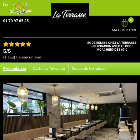
By
0
01 70 97 85 85
MA COMMANDE
5€ DE REMISE CHEZ LA TERRASSE
EN LIVRAISON AVEC LE CODE
5/5
MCACHER5 DÈS 65 €
(1 avis)
Laisser un avis
Présentation
Carte La Terrasse
Zones de Livraison