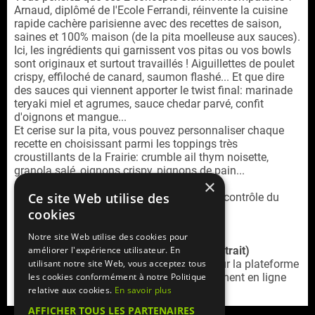
Arnaud, diplômé de l'Ecole Ferrandi, réinvente la cuisine
rapide cachère parisienne avec des recettes de saison,
saines et 100% maison (de la pita moelleuse aux sauces).
Ici, les ingrédients qui garnissent vos pitas ou vos bowls
sont originaux et surtout travaillés ! Aiguillettes de poulet
crispy, effiloché de canard, saumon flashé... Et que dire
des sauces qui viennent apporter le twist final: marinade
teryaki miel et agrumes, sauce chedar parvé, confit
d'oignons et mangue...
Et cerise sur la pita, vous pouvez personnaliser chaque
recette en choisissant parmi les toppings très
croustillants de la Frairie: crumble ail thym noisette,
granola salé, oignons crispy, pignons de pain...
×
Ce site Web utilise des
La Frairie est un restaurant cacher sous le contrôle du
rabbinat loubavitch de France.
cookies
Notre site Web utilise des cookies pour
Service commande en ligne (livraison / retrait)
améliorer l'expérience utilisateur. En
Retrouvez la
carte livraison La Frairie 9e
sur la plateforme
utilisant notre site Web, vous acceptez tous
Mangercacher.com
(cagnotte, offres, paiement en ligne
les cookies conformément à notre Politique
sécurisé)
relative aux cookies.
En savoir plus
AFFICHER TOUS LES PARTENAIRES