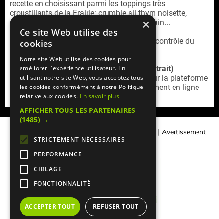
recette en choisissant parmi les toppings très
croustillants de la Frairie: crumble ail thym noisette,
×
granola salé, oignons crispy, pignons de pain...
Ce site Web utilise des
La Frairie est un restaurant cacher sous le contrôle du
cookies
rabbinat loubavitch de France.
Notre site Web utilise des cookies pour
Service commande en ligne (livraison / retrait)
améliorer l'expérience utilisateur. En
Retrouvez la
carte livraison La Frairie 8e
sur la plateforme
utilisant notre site Web, vous acceptez tous
Mangercacher.com
(cagnotte, offres, paiement en ligne
les cookies conformément à notre Politique
sécurisé)
relative aux cookies.
En savoir plus
AFFICHER TOUS LES PARTENAIRES
(1485) →
|
|
Contacter Manger cacher
Qui sommes-nous ?
Avertissement
STRICTEMENT NÉCESSAIRES
Légal
PERFORMANCE
CIBLAGE
FONCTIONNALITÉ
ACCEPTER TOUT
REFUSER TOUT