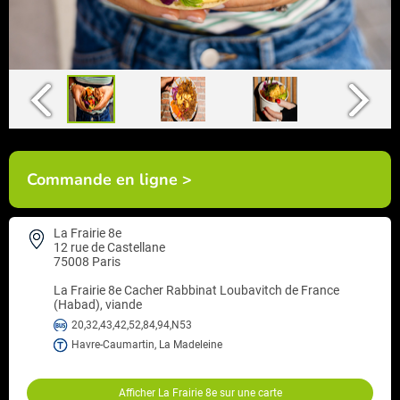
Commande en ligne >
La Frairie 8e
12 rue de Castellane
75008 Paris
La Frairie 8e
Cacher Rabbinat Loubavitch de France
(Habad), viande
20,32,43,42,52,84,94,N53
Havre-Caumartin, La Madeleine
Afficher La Frairie 8e sur une carte