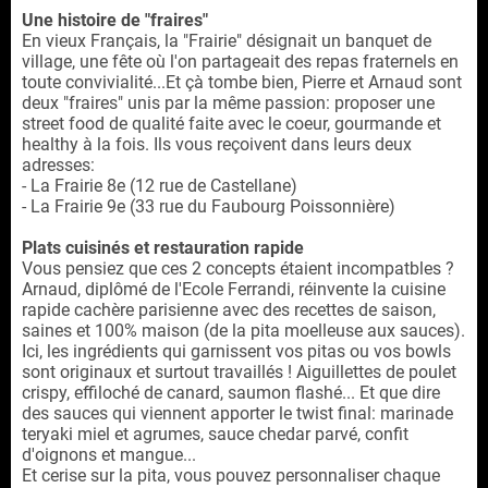
Une histoire de "fraires"
En vieux Français, la "Frairie" désignait un banquet de
village, une fête où l'on partageait des repas fraternels en
toute convivialité...Et çà tombe bien, Pierre et Arnaud sont
deux "fraires" unis par la même passion: proposer une
street food de qualité faite avec le coeur, gourmande et
healthy à la fois. Ils vous reçoivent dans leurs deux
adresses:
- La Frairie 8e (12 rue de Castellane)
- La Frairie 9e (33 rue du Faubourg Poissonnière)
Plats cuisinés et restauration rapide
Vous pensiez que ces 2 concepts étaient incompatbles ?
Arnaud, diplômé de l'Ecole Ferrandi, réinvente la cuisine
rapide cachère parisienne avec des recettes de saison,
saines et 100% maison (de la pita moelleuse aux sauces).
Ici, les ingrédients qui garnissent vos pitas ou vos bowls
sont originaux et surtout travaillés ! Aiguillettes de poulet
crispy, effiloché de canard, saumon flashé... Et que dire
des sauces qui viennent apporter le twist final: marinade
teryaki miel et agrumes, sauce chedar parvé, confit
d'oignons et mangue...
Et cerise sur la pita, vous pouvez personnaliser chaque