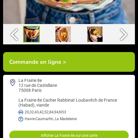
Commande en ligne >
La Frairie 8e
12 rue de Castellane
75008 Paris
La Frairie 8e
Cacher Rabbinat Loubavitch de France
(Habad), viande
20,32,43,42,52,84,94,N53
Havre-Caumartin, La Madeleine
Afficher La Frairie 8e sur une carte