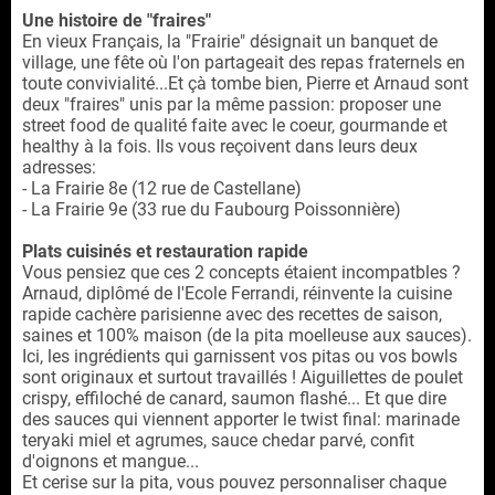
Une histoire de "fraires"
En vieux Français, la "Frairie" désignait un banquet de
village, une fête où l'on partageait des repas fraternels en
toute convivialité...Et çà tombe bien, Pierre et Arnaud sont
deux "fraires" unis par la même passion: proposer une
street food de qualité faite avec le coeur, gourmande et
healthy à la fois. Ils vous reçoivent dans leurs deux
adresses:
- La Frairie 8e (12 rue de Castellane)
- La Frairie 9e (33 rue du Faubourg Poissonnière)
Plats cuisinés et restauration rapide
Vous pensiez que ces 2 concepts étaient incompatbles ?
Arnaud, diplômé de l'Ecole Ferrandi, réinvente la cuisine
rapide cachère parisienne avec des recettes de saison,
saines et 100% maison (de la pita moelleuse aux sauces).
Ici, les ingrédients qui garnissent vos pitas ou vos bowls
sont originaux et surtout travaillés ! Aiguillettes de poulet
crispy, effiloché de canard, saumon flashé... Et que dire
des sauces qui viennent apporter le twist final: marinade
teryaki miel et agrumes, sauce chedar parvé, confit
d'oignons et mangue...
Et cerise sur la pita, vous pouvez personnaliser chaque