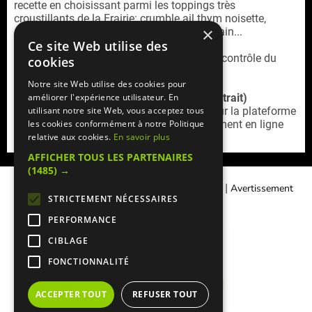
recette en choisissant parmi les toppings très
croustillants de la Frairie: crumble ail thym noisette,
×
granola salé, oignons crispy, pignons de pain...
Ce site Web utilise des
La Frairie est un restaurant cacher sous le contrôle du
cookies
rabbinat loubavitch de France.
Notre site Web utilise des cookies pour
Service commande en ligne (livraison / retrait)
améliorer l'expérience utilisateur. En
Retrouvez la
carte livraison La Frairie 8e
sur la plateforme
utilisant notre site Web, vous acceptez tous
Mangercacher.com
(cagnotte, offres, paiement en ligne
les cookies conformément à notre Politique
sécurisé)
relative aux cookies.
En savoir plus
AFFICHER TOUS LES PARTENAIRES
(1485) →
|
|
Contacter Manger cacher
Qui sommes-nous ?
Avertissement
STRICTEMENT NÉCESSAIRES
Légal
PERFORMANCE
CIBLAGE
FONCTIONNALITÉ
ACCEPTER TOUT
REFUSER TOUT