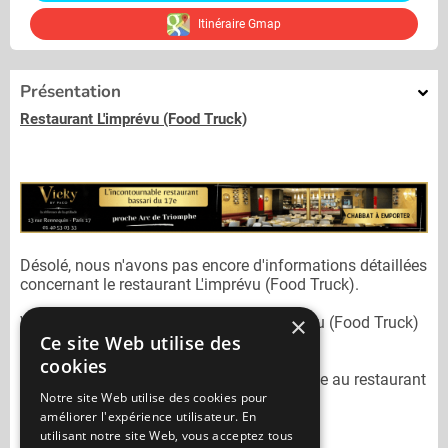
Itinéraire Gmap
Présentation
Restaurant L'imprévu (Food Truck)
Désolé, nous n'avons pas encore d'informations détaillées
concernant le restaurant
L'imprévu (Food Truck).
×
Vous pouvez joindre le restaurant
L'imprévu (Food Truck)
Ce site Web utilise des
au
06 01 32 36 76
cookies
N'oubliez pas de préciser lors de votre sortie au restaurant
Notre site Web utilise des cookies pour
L'imprévu (Food Truck)
qu'il n'est pas sur
améliorer l'expérience utilisateur. En
Mangercacher.com.
utilisant notre site Web, vous acceptez tous