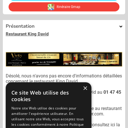
Itinéraire Gmap
Présentation
Restaurant King David
Désolé, nous n'avons pas encore d'informations détaillées
concernant le restaurant
King David.
×
Ce site Web utilise des
Vous pouvez joindre le restaurant
King David
au
01 47 45
18 19
cookies
Notre site Web utilise des cookies pour
N'oubliez pas de préciser lors de votre sortie au restaurant
améliorer l'expérience utilisateur. En
King David
qu'il n'est pas sur Mangercacher.com.
utilisant notre site Web, vous acceptez tous
les cookies conformément à notre Politique
Pour consulter un autre restaurant cacher
consultez ici la