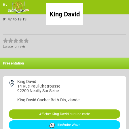
By
King David
01 47 45 18 19
Laisser un avis
Présentation
King David
14 Rue Paul Chatrousse
92200 Neuilly Sur Seine
King David
Cacher Beth-Din, viande
Afficher King David sur une carte
Itinéraire Waze