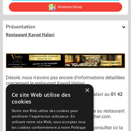
Itinéraire Gmap
Présentation
Restaurant Kavod Halavi
Désolé, nous n'avons pas encore d'informations détaillées
concernant le restaurant
Kavod Halavi.
×
Ce site Web utilise des
Vous pouvez joindre le restaurant
Kavod Halavi
au
01 42
89 02 00
cookies
Notre site Web utilise des cookies pour
N'oubliez pas de préciser lors de votre sortie au restaurant
améliorer l'expérience utilisateur. En
Kavod Halavi
qu'il n'est pas sur Mangercacher.com.
utilisant notre site Web, vous acceptez tous
les cookies conformément à notre Politique
Pour consulter un autre restaurant cacher
consultez ici la