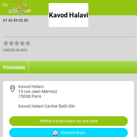
By
Kavod Halavi
01 42 89 02 00
Laisser un avis
Présentation
Kavod Halavi
19 rue Jean Mermoz
75008 Paris
Kavod Halavi
Cacher Beth-Din
Afficher Kavod Halavi sur une carte
Itinéraire Waze