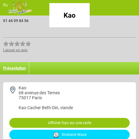
By
Kao
01 44 09 84 56
Laisser un avis
Présentation
Kao
68 avenue des Ternes
75017 Paris
Kao
Cacher Beth-Din, viande
Afficher Kao sur une carte
Itinéraire Waze