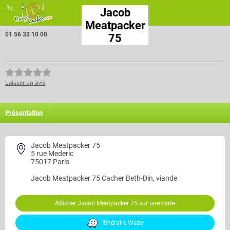
By
Jacob
Meatpacker
01 56 33 10 00
75
Laisser un avis
Présentation
Jacob Meatpacker 75
5 rue Mederic
75017 Paris
Jacob Meatpacker 75
Cacher Beth-Din, viande
Afficher Jacob Meatpacker 75 sur une carte
Itinéraire Waze