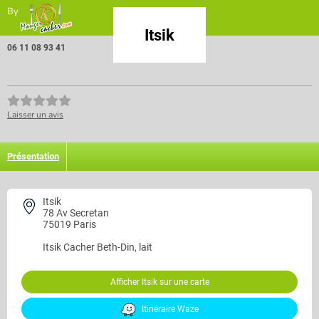
By
Itsik
06 11 08 93 41
Laisser un avis
Présentation
Itsik
78 Av Secretan
75019 Paris
Itsik
Cacher Beth-Din, lait
Afficher Itsik sur une carte
Itinéraire Waze