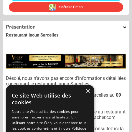
Itinéraire Gmap
Présentation
Restaurant Inoun Sarcelles
Désolé, nous n'avons pas encore d'informations détaillées
concernant le restaurant
Inoun Sarcelles.
×
Ce site Web utilise des
Vous pouvez joindre le restaurant
Inoun Sarcelles
au
09
84 49 57 74
cookies
Notre site Web utilise des cookies pour
N'oubliez pas de préciser lors de votre sortie au restaurant
améliorer l'expérience utilisateur. En
Inoun Sarcelles
qu'il n'est pas sur Mangercacher.com.
utilisant notre site Web, vous acceptez tous
les cookies conformément à notre Politique
Pour consulter un autre restaurant cacher
consultez ici la