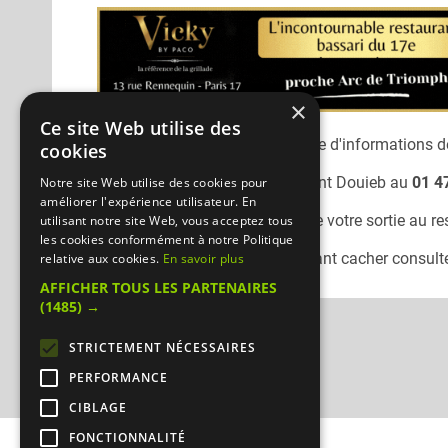
×
Ce site Web utilise des
Désolé, nous n'avons pas encore d'informations dé
cookies
Vous pouvez joindre le restaurant
Douieb
au
01 4
Notre site Web utilise des cookies pour
améliorer l'expérience utilisateur. En
N'oubliez pas de préciser lors de votre sortie au r
utilisant notre site Web, vous acceptez tous
les cookies conformément à notre Politique
Pour consulter un autre restaurant cacher
consulte
relative aux cookies.
En savoir plus
AFFICHER TOUS LES PARTENAIRES
(1485) →
STRICTEMENT NÉCESSAIRES
PERFORMANCE
CIBLAGE
FONCTIONNALITÉ