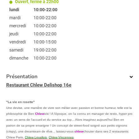
Ouvert, ferme à 22h00
lundi
10:00-22:00
mardi
10:00-22:00
mercredi
10:00-22:00
jeudi
10:00-22:00
vendredi
10:00-15:00
samedi
19:00-22:00
dimanche
10:00-22:00
Présentation
Restaurant Chlew Delishop 16e
"La vie en rosette"
Une devise, une manière de vivre son métier avec passion et bonne humeur, telle est la
philosophie de Ben
Chlew
icki ! A l'époque, on l'a connu en manager de resto, hyper pro
avec un sens de l'accueil et du service au top... Alors imaginez aujourd'hui Ben en
patron de sa propre enseigne ! Un concept de street-food soigné aux petits oignons
(crispy), une dreamteam de rêve... laissez-vous
chlew
chouter dans ses 2 restaurants:
Chlew Paris,
Chlew Levallois,
Chlew Vincennes
.