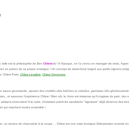
e
 telle est la philosophie de Ben
Chlew
icki ! A l'époque, on l'a connu en manager de resto, hyper
 Ben en patron de sa propre enseigne ! Un concept de street-food soigné aux petits oignons (crisp
s: Chlew Paris,
Chlew Levallois,
Chlew Vincennes
.
de sauce gourmande, ajoutez des crudités ultra fraîches et colorées, garnissez très généreuseme
tez...et savourez l'expérience Chlew ! Bien sûr, le choix est immense qu'il s'agisse du pain, des 
artisans-charcutiers! A la carte, choisissez parmi les sandwichs "signature" déjà devenus des bes
ini qui matchent toutes ensemble !
, un service de charcuterie à la coupe.... Chlew est une vraie boutique Delicatessen ouverte en