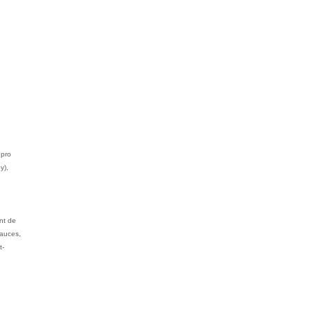
 pro
y),
nt de
sauces,
t-