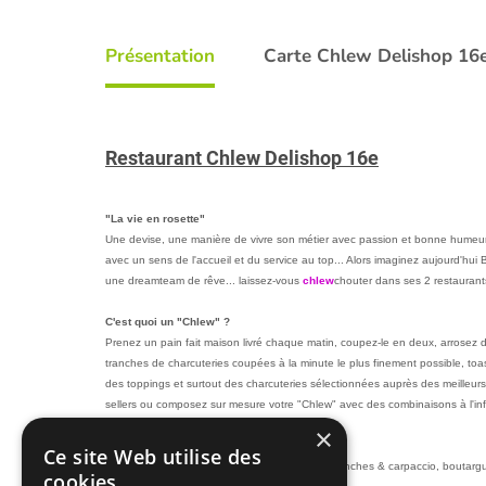
Présentation
Carte Chlew Delishop 16
Restaurant Chlew Delishop 16e
"La vie en rosette"
Une devise, une manière de vivre son métier avec passion et bonne humeur,
avec un sens de l'accueil et du service au top... Alors imaginez aujourd'hui
une dreamteam de rêve... laissez-vous
chlew
chouter dans ses 2 restaurant
C'est quoi un "Chlew" ?
Prenez un pain fait maison livré chaque matin, coupez-le en deux, arrosez 
tranches de charcuteries coupées à la minute le plus finement possible, toas
des toppings et surtout des charcuteries sélectionnées auprès des meilleurs 
sellers ou composez sur mesure votre "Chlew" avec des combinaisons à l'inf
×
Des sandwichs... mais pas que
Ce site Web utilise des
Salade detox, pizza maison, mini banatage, planches & carpaccio, boutargue
cookies