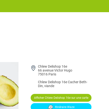
Chlew Delishop 16e
66 avenue Victor Hugo
75016 Paris
Chlew Delishop 16e
Cacher Beth-
Din, viande
Afficher Chlew Delishop 16e sur une carte
Itinéraire Waze