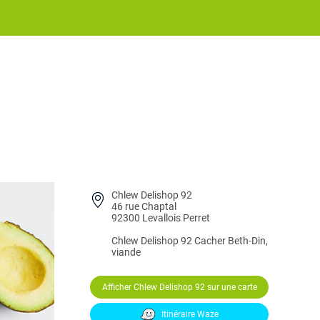
Chlew Delishop 92
46 rue Chaptal
92300 Levallois Perret
Chlew Delishop 92
Cacher Beth-Din,
viande
Afficher Chlew Delishop 92 sur une carte
Itinéraire Waze