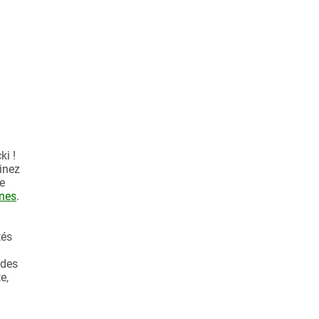
cki !
ginez
e
nes
.
tés
 des
e,