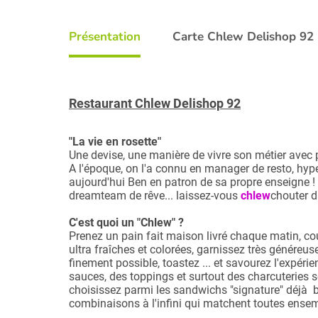
Présentation
Carte Chlew Delishop 92
Restaurant Chlew Delishop 92
"La vie en rosette"
Une devise, une manière de vivre son métier avec 
A l'époque, on l'a connu en manager de resto, hype
aujourd'hui Ben en patron de sa propre enseigne ! 
dreamteam de rêve... laissez-vous
chlew
chouter d
C'est quoi un "Chlew" ?
Prenez un pain fait maison livré chaque matin, co
ultra fraîches et colorées, garnissez très généreu
finement possible, toastez ... et savourez l'expéri
sauces, des toppings et surtout des charcuteries sé
choisissez parmi les sandwichs "signature" déjà 
combinaisons à l'infini qui matchent toutes ensem