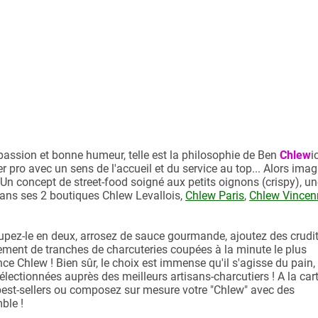
passion et bonne humeur, telle est la philosophie de Ben
Chlew
i
r pro avec un sens de l'accueil et du service au top... Alors ima
Un concept de street-food soigné aux petits oignons (crispy), un
ans ses 2 boutiques Chlew Levallois,
Chlew Paris
,
Chlew Vincen
upez-le en deux, arrosez de sauce gourmande, ajoutez des crudi
sement de tranches de charcuteries coupées à la minute le plus
ence Chlew ! Bien sûr, le choix est immense qu'il s'agisse du pain,
lectionnées auprès des meilleurs artisans-charcutiers ! A la cart
best-sellers ou composez sur mesure votre "Chlew" avec des
ble !