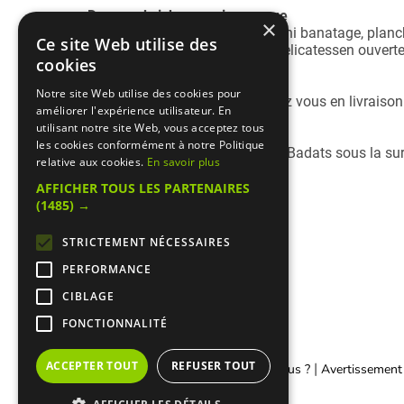
Des sandwichs... mais pas que
×
Salade detox, pizza maison, mini banatage, planche
Ce site Web utilise des
Chlew est une vraie boutique Delicatessen ouverte
cookies
Livraison & Event
Notre site Web utilise des cookies pour
Retrouvez tous les produits
chez vous en livraiso
améliorer l'expérience utilisateur. En
anniversaire, réception...).
utilisant notre site Web, vous acceptez tous
les cookies conformément à notre Politique
Chlew est un restaurant cacher Badats sous la sur
relative aux cookies.
En savoir plus
AFFICHER TOUS LES PARTENAIRES
(1485) →
STRICTEMENT NÉCESSAIRES
PERFORMANCE
CIBLAGE
FONCTIONNALITÉ
ACCEPTER TOUT
REFUSER TOUT
|
|
Contacter Manger cacher
Qui sommes-nous ?
Avertissement