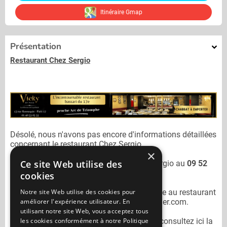
Itinéraire Gmap
Présentation
Restaurant Chez Sergio
Désolé, nous n'avons pas encore d'informations détaillées
concernant le restaurant
Chez Sergio.
×
Ce site Web utilise des
Vous pouvez joindre le restaurant
Chez Sergio
au
09 52
80 88 88
cookies
Notre site Web utilise des cookies pour
N'oubliez pas de préciser lors de votre sortie au restaurant
améliorer l'expérience utilisateur. En
Chez Sergio
qu'il n'est pas sur Mangercacher.com.
utilisant notre site Web, vous acceptez tous
les cookies conformément à notre Politique
Pour consulter un autre restaurant cacher
consultez ici la