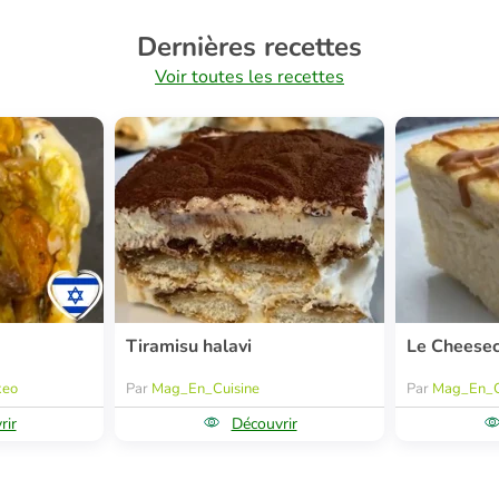
Dernières recettes
Voir toutes les recettes
Tiramisu halavi
Le Cheese
keo
Par
Mag_En_Cuisine
Par
Mag_En_C
rir
Découvrir