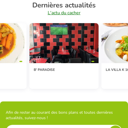
Dernières actualités
L'actu du cacher
B' PARADISE
LA VILLA K 1
Afin de rester au courant des bons plans et toutes dernières
actualités, suivez-nous !