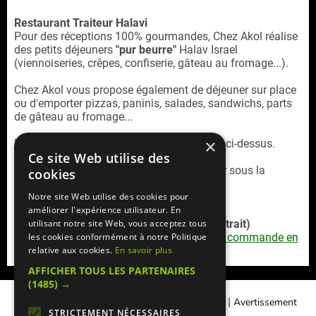
Restaurant Traiteur Halavi
Pour des réceptions 100% gourmandes, Chez Akol réalise
des petits déjeuners
"pur beurre"
Halav Israel
(viennoiseries, crêpes, confiserie, gâteau au fromage...).
Chez Akol vous propose également de déjeuner sur place
ou d'emporter pizzas, paninis, salades, sandwichs, parts
de gâteau au fromage...
×
La carte Chez Akol traiteur est consultable ci-dessus.
Ce site Web utilise des
Le restaurant Traiteur Chez Akol est cacher sous la
cookies
surveillance du Beth Din de Paris.
Notre site Web utilise des cookies pour
améliorer l'expérience utilisateur. En
Service commande en ligne (livraison / retrait)
utilisant notre site Web, vous acceptez tous
Chez Akol Pur Beurre Retrouvez la
carte de commande en
les cookies conformément à notre Politique
ligne
sur la plateforme
Mangercacher.com
relative aux cookies.
En savoir plus
AFFICHER TOUS LES PARTENAIRES
(1485) →
|
|
Contacter Manger cacher
Qui sommes-nous ?
Avertissement
STRICTEMENT NÉCESSAIRES