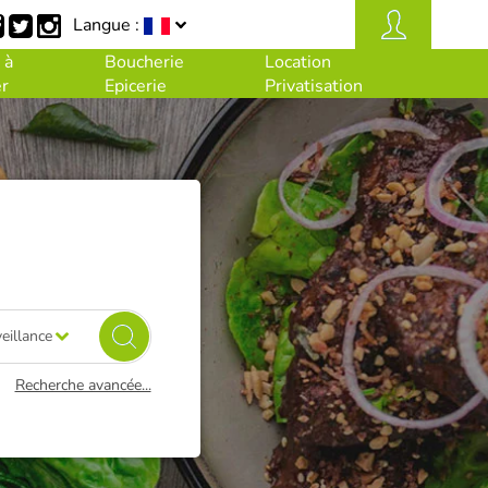
Langue :
 à
Boucherie
Location
r
Epicerie
Privatisation
eillance
Recherche avancée...