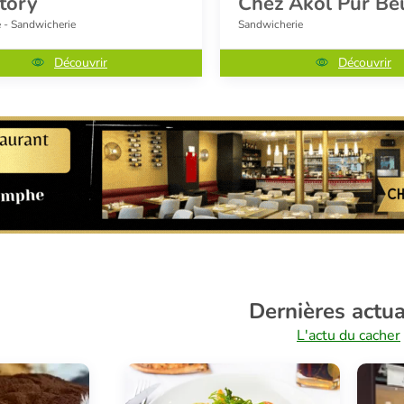
story
Chez Akol Pur Be
e - Sandwicherie
Sandwicherie
Découvrir
Découvrir
Dernières actua
L'actu du cacher