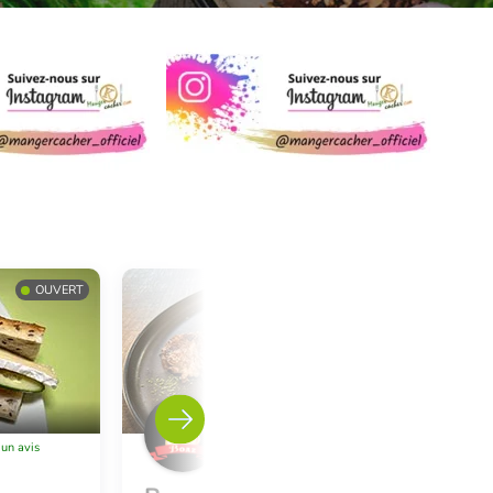
OUVERT
FERMÉ
Charenton Le Pont
 un avis
Laisser un avis