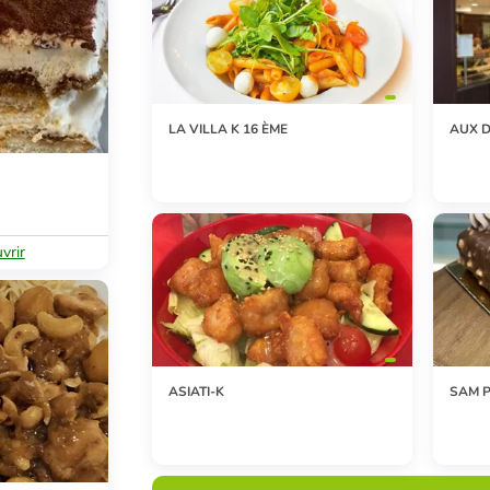
LA VILLA K 16 ÈME
AUX D
vrir
ASIATI-K
SAM P