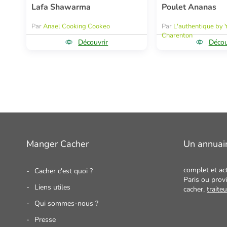
Lafa Shawarma
Poulet Ananas
Par
Anael Cooking Cookeo
Par
L'authentique by 
Charenton
Découvrir
Décou
Manger Cacher
Un annuai
complet et ac
Cacher c'est quoi ?
Paris ou provi
Liens utiles
cacher,
traite
Qui sommes-nous ?
Presse