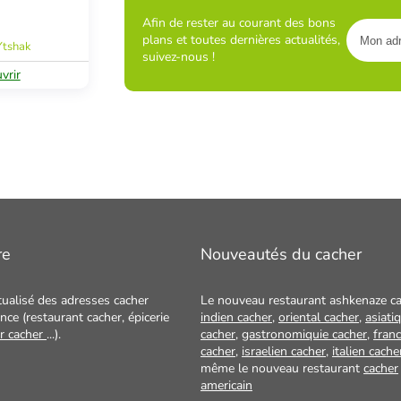
Afin de rester au courant des bons
plans et toutes dernières actualités,
Ytshak
suivez-nous !
vrir
re
Nouveautés du cacher
tualisé des adresses cacher
Le nouveau restaurant ashkenaze ca
nce (restaurant cacher, épicerie
indien cacher
,
oriental cacher
,
asiati
ur cacher
...).
cacher
,
gastronomiquie cacher
,
franc
cacher
,
israelien cacher
,
italien cache
même le nouveau restaurant
cacher
americain