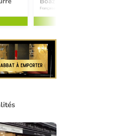
urre
Boaz
Française - Orientale - Grillades
Réserver
lités