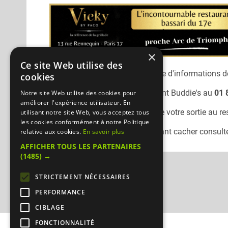
×
Ce site Web utilise des
Désolé, nous n'avons pas encore d'informations dé
cookies
Vous pouvez joindre le restaurant
Buddie's
au
01 
Notre site Web utilise des cookies pour
améliorer l'expérience utilisateur. En
N'oubliez pas de préciser lors de votre sortie au r
utilisant notre site Web, vous acceptez tous
les cookies conformément à notre Politique
Pour consulter un autre restaurant cacher
consulte
relative aux cookies.
En savoir plus
AFFICHER TOUS LES PARTENAIRES
(1485) →
STRICTEMENT NÉCESSAIRES
PERFORMANCE
CIBLAGE
FONCTIONNALITÉ