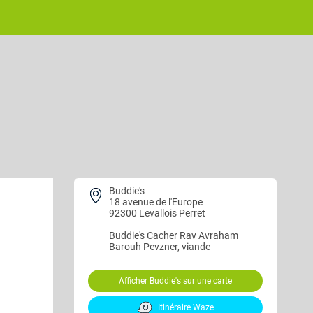
Buddie's
18 avenue de l'Europe
92300 Levallois Perret
Buddie's
Cacher Rav Avraham
Barouh Pevzner, viande
Afficher Buddie's sur une carte
Itinéraire Waze