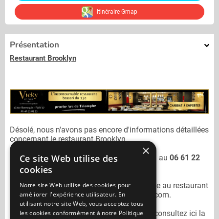
Itinéraire Gmap
Présentation
Restaurant Brooklyn
Désolé, nous n'avons pas encore d'informations détaillées
concernant le restaurant
Brooklyn.
×
Ce site Web utilise des
Vous pouvez joindre le restaurant
Brooklyn
au
06 61 22
20 58
cookies
Notre site Web utilise des cookies pour
N'oubliez pas de préciser lors de votre sortie au restaurant
améliorer l'expérience utilisateur. En
Brooklyn
qu'il n'est pas sur Mangercacher.com.
utilisant notre site Web, vous acceptez tous
les cookies conformément à notre Politique
Pour consulter un autre restaurant cacher
consultez ici la