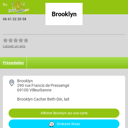
By
Brooklyn
06 61 22 20 58
Laisser un avis
Présentation
Brooklyn
290 rue Francis de Pressengé
69100 Villeurbanne
Brooklyn
Cacher Beth-Din, lait
Afficher Brooklyn sur une carte
Itinéraire Waze