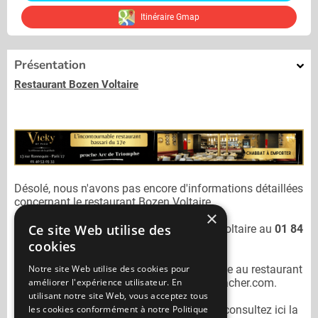
Itinéraire Gmap
Présentation
Restaurant Bozen Voltaire
Désolé, nous n'avons pas encore d'informations détaillées
concernant le restaurant
Bozen Voltaire.
×
Ce site Web utilise des
Vous pouvez joindre le restaurant
Bozen Voltaire
au
01 84
25 26 36
cookies
Notre site Web utilise des cookies pour
N'oubliez pas de préciser lors de votre sortie au restaurant
améliorer l'expérience utilisateur. En
Bozen Voltaire
qu'il n'est pas sur Mangercacher.com.
utilisant notre site Web, vous acceptez tous
les cookies conformément à notre Politique
Pour consulter un autre restaurant cacher
consultez ici la