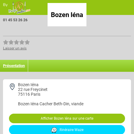
By
Bozen Iéna
01 45 53 26 26
Laisser un avis
Présentation
Bozen Iéna
22 rue Freycinet
75116 Paris
Bozen Iéna
Cacher Beth-Din, viande
Afficher Bozen Iéna sur une carte
Itinéraire Waze