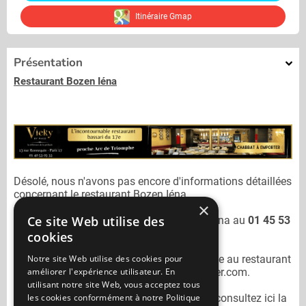
Itinéraire Gmap
Présentation
Restaurant Bozen Iéna
Désolé, nous n'avons pas encore d'informations détaillées
concernant le restaurant
Bozen Iéna.
×
Ce site Web utilise des
Vous pouvez joindre le restaurant
Bozen Iéna
au
01 45 53
26 26
cookies
Notre site Web utilise des cookies pour
N'oubliez pas de préciser lors de votre sortie au restaurant
améliorer l'expérience utilisateur. En
Bozen Iéna
qu'il n'est pas sur Mangercacher.com.
utilisant notre site Web, vous acceptez tous
les cookies conformément à notre Politique
Pour consulter un autre restaurant cacher
consultez ici la