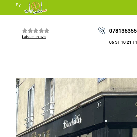
By
078136355
Laisser un avis
06 51 10 21 1