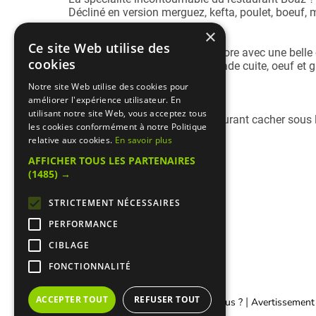
Décliné en version merguez, kefta, poulet, boeuf, mi
×
Complets poisson
Ce site Web utilise des
Boaz complète son offre carnivore avec une belle c
cookies
arrivage ) accompagnés de salade cuite, oeuf et g
Notre site Web utilise des cookies pour
Restaurant climatisé
améliorer l'expérience utilisateur. En
utilisant notre site Web, vous acceptez tous
Le restaurant Boaz est un restaurant cacher sous l
les cookies conformément à notre Politique
relative aux cookies.
En savoir plus
AFFICHER TOUS LES PARTENAIRES
(1485) →
STRICTEMENT NÉCESSAIRES
PERFORMANCE
CIBLAGE
FONCTIONNALITÉ
ACCEPTER TOUT
REFUSER TOUT
|
|
Contacter Manger cacher
Qui sommes-nous ?
Avertissement