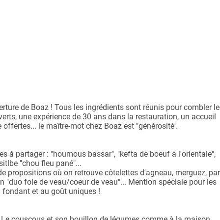
rture de Boaz ! Tous les ingrédients sont réunis pour combler le
rts, une expérience de 30 ans dans la restauration, un accueil
 offertes... le maître-mot chez Boaz est "générosité'.
es à partager : "houmous bassar", "kefta de boeuf à l'orientale",
sitlbe "chou fleu pané"...
de propositions où on retrouve côtelettes d'agneau, merguez, par
n "duo foie de veau/coeur de veau"... Mention spéciale pour les
 fondant et au goût uniques !
 ? Le couscous et son bouillon de légumes comme à la maison.