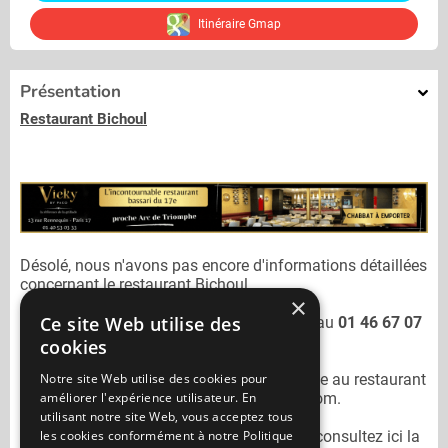
Itinéraire Gmap
Présentation
Restaurant Bichoul
Désolé, nous n'avons pas encore d'informations détaillées
concernant le restaurant
Bichoul.
×
Ce site Web utilise des
Vous pouvez joindre le restaurant
Bichoul
au
01 46 67 07
32
cookies
Notre site Web utilise des cookies pour
N'oubliez pas de préciser lors de votre sortie au restaurant
améliorer l'expérience utilisateur. En
Bichoul
qu'il n'est pas sur Mangercacher.com.
utilisant notre site Web, vous acceptez tous
les cookies conformément à notre Politique
Pour consulter un autre restaurant cacher
consultez ici la