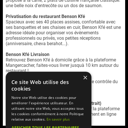
propose à la carte, 2 plats de cuisine française classique:
une belle noix d'entrecôte ou un dos de saumon.
Privatisation du restaurant Benson Kfé
Spacieux avec ses 40 places assises, confortable avec
ses banquettes et ses chaises en cuir, Benson Kfé est une
adresse idéale pour organiser vos évènements
professionnels ou privés, vos petites réceptions
(anniversaire, cheva berahot...).
Benson Kfé Livraison
Retrouvez Benson Kfé à domicile grâce à la plateforme
Mangercacher, faites-vous livrer jusquà 10 km autour du
restaurant !
×
Ce site Web utilise des
Benson Kfé est un restaurant cacher sous le contrôle du
Beth-Din de Paris.
cookies
Notre site Web utilise des cookies pour
Service commande en ligne (livraison / retrait)
améliorer l'expérience utilisateur. En
Retrouvez la
carte livraison Benson Kfé
sur la plateforme
utilisant notre site Web, vous acceptez tous
Mangercacher.com
(cagnotte, offres, paiement en ligne
les cookies conformément à notre Politique
sécurisé)
relative aux cookies.
En savoir plus
AFFICHER TOUS LES PARTENAIRES