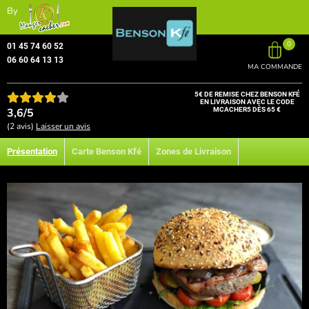
By
0
01 45 74 60 52
06 60 64 13 13
MA COMMANDE
5€ DE REMISE CHEZ BENSON KFÉ
EN LIVRAISON AVEC LE CODE
3,6/5
MCACHER5 DÈS 65 €
(2 avis)
Laisser un avis
Présentation
Carte Benson Kfé
Zones de Livraison