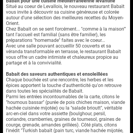
Babait pour une cuisine méditerranéenne levantine
Situé au coeur de Levallois, le nouveau restaurant Babaït
vous invite à découvrir sa cuisine généreuse et colorée
autour d'une sélection des meilleures recettes du Moyen-
Orient.
Chez Babaït on se sent forcément... "comme à la maison'"
tant l'accueil est familial (sans être familier), les
préparations "homemade" faites avec le coeur...
Avec une salle pouvant accueillir 50 couverts et sa
véranda transformable en terrasse, le restaurant Babaït
vous offre un cadre intimiste et chaleureux propice au
partage et à la convivialité.
Babait des saveurs authentiques et ensoleillées
Chaque bouchée est une rencontre, les herbes et les
épices apportent la touche d'authenticité qu'on retrouve
dans toutes les spécialités de Babaït.
Parmi les entrées incontournables de la carte, citons le
"houmous bassar"
(purée de pois chiches maison, viande
hachée cuisinée mijotée) ou la "salade brioutt", véritable
arc-en-ciel dans votre assiette
(boulghour, persil,
coriandre, cramberries, graines de tournesol, graines de
courge, grenade, amandes grillées). Côté plats, citons
l'inédit "Turkish babaït
(pain turc, viande hachée mijotée,