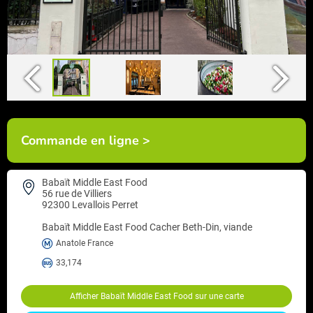
Commande en ligne >
Babaït Middle East Food
56 rue de Villiers
92300 Levallois Perret
Babaït Middle East Food
Cacher Beth-Din, viande
Anatole France
33,174
Afficher Babaït Middle East Food sur une carte