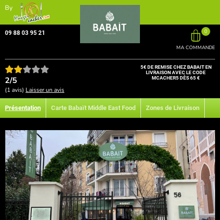
By
0
09 88 03 95 21
MA COMMANDE
5€ DE REMISE CHEZ BABAIT EN
LIVRAISON AVEC LE CODE
2/5
MCACHER5 DÈS 65 €
(1 avis)
Laisser un avis
Présentation
Carte Babaït Middle East Food
Zones de Livraison