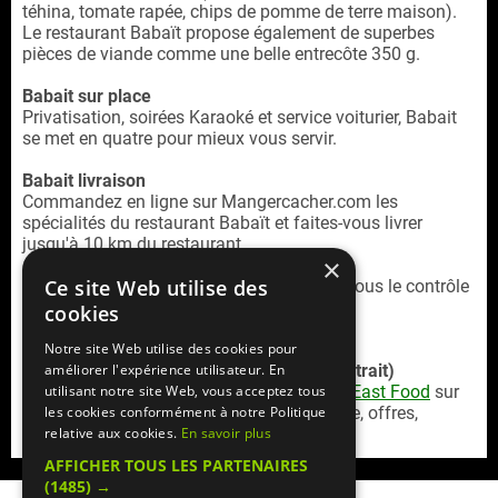
téhina, tomate rapée, chips de pomme de terre maison).
Le restaurant Babaït propose également de superbes
pièces de viande comme une belle entrecôte 350 g.
Babait sur place
Privatisation, soirées Karaoké et service voiturier, Babait
se met en quatre pour mieux vous servir.
Babait livraison
Commandez en ligne sur Mangercacher.com les
spécialités du restaurant Babaït et faites-vous livrer
jusqu'à 10 km du restaurant.
×
Ce site Web utilise des
Babaït Levallois est un restaurant cacher sous le contrôle
du Beth-Din de Paris.
cookies
Notre site Web utilise des cookies pour
Service commande en ligne (livraison / retrait)
améliorer l'expérience utilisateur. En
Retrouvez la
carte livraison Babaït Middle East Food
sur
utilisant notre site Web, vous acceptez tous
la plateforme
Mangercacher.com
(cagnotte, offres,
les cookies conformément à notre Politique
paiement en ligne sécurisé)
relative aux cookies.
En savoir plus
AFFICHER TOUS LES PARTENAIRES
(1485) →