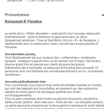
dimanche
11:30-15:00, 18:30-23:00
Présentation
Restaurant B' Paradise
Le centre de la « Petite Jérusalem » s’est enrichi d’un nouveau restaurant
tridimensionnel : carte mi-italienne mi-japonaise dans un décor
typiquement américain ! Yoav et Goël Bchiri (d’où le « B » de l’enseigne…),
expérimentés dans la restauration halavi, lancent leur propre pizzeria, B
Paradise..
Une décoration punchy…
Tout l’établissement est aux couleurs des « coffee-shops » américains
typiques : enseigne rouge et noire, sol en damier noir et blanc. Des écrans
plasma grand format permet aux clients de suivre les grands
événements liés à l’actualité. Le restaurant B Paradise peut accueillir 70
personnes dont une trentaine sur une terrasse donnant sur la « promenade
sarcelloise ».
Une carte particulièrement riche
Pour commencer, vous avez le choix entre des entrées chaudes ou froides,
qui vont des beignets aux bruschettas, en passsant par des carpaccios,
salades et autres (pains de campagne gratinés aux divers
accompagnements).
Pour la suite, choisissez entre toute une gamme de paninis, sandwichs,
pâtes, pizzas, gratins - dont celui aux « fruits de mer » ou complets poisson.
La partie japonaise s’exprime par toute la gamme classique du sushi réalisé
sur place.Les desserts sont également « faits maison », avec notamment un