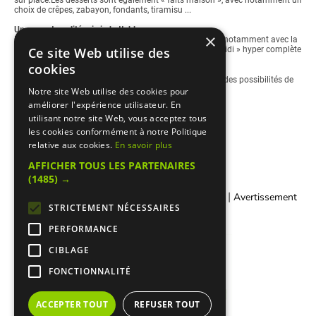
choix de crêpes, zabayon, fondants, tiramisu ...
Un rapport qualité prix imbattable
×
Les prix pratiqués par B Paradise sont très compétitifs notamment avec la
pizza emportée ou livrée pour 8,50 € et une « formule midi » hyper complète
Ce site Web utilise des
à partir de 13 €.
cookies
Le restaurant livre
dans tout Sarcelles et région, et offre des possibilités de
réservation pour des soirées privées.
Notre site Web utilise des cookies pour
améliorer l'expérience utilisateur. En
B Paradise…un resto d’enfer !
utilisant notre site Web, vous acceptez tous
les cookies conformément à notre Politique
relative aux cookies.
En savoir plus
AFFICHER TOUS LES PARTENAIRES
(1485) →
|
|
Contacter Manger cacher
Qui sommes-nous ?
Avertissement
STRICTEMENT NÉCESSAIRES
Légal
PERFORMANCE
CIBLAGE
FONCTIONNALITÉ
ACCEPTER TOUT
REFUSER TOUT