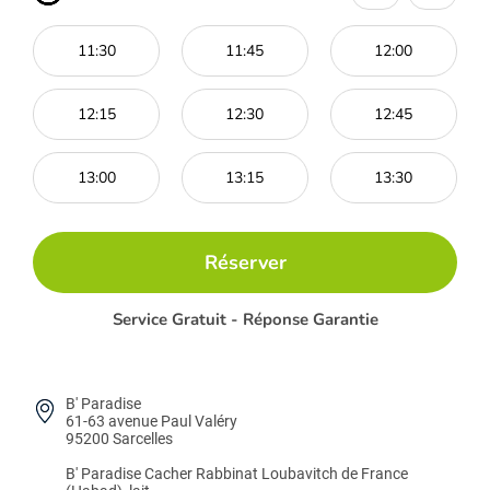
11:30
11:45
12:00
12:15
12:30
12:45
13:00
13:15
13:30
Réserver
Service Gratuit - Réponse Garantie
B' Paradise
61-63 avenue Paul Valéry
95200 Sarcelles
B' Paradise
Cacher Rabbinat Loubavitch de France