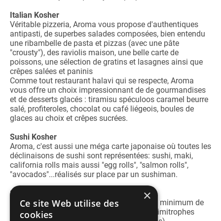
Italian Kosher
Véritable pizzeria, Aroma vous propose d'authentiques
antipasti, de superbes salades composées, bien entendu
une ribambelle de pasta et pizzas (avec une pâte
"crousty"), des raviolis maison, une belle carte de
poissons, une sélection de gratins et lasagnes ainsi que
crêpes salées et paninis
Comme tout restaurant halavi qui se respecte, Aroma
vous offre un choix impressionnant de de gourmandises
et de desserts glacés : tiramisu spéculoos caramel beurre
salé, profiteroles, chocolat ou café liégeois, boules de
glaces au choix et crêpes sucrées.
Sushi Kosher
Aroma, c'est aussi une méga carte japonaise où toutes les
déclinaisons de sushi sont représentées: sushi, maki,
california rolls mais aussi "egg rolls", "salmon rolls",
"avocados"...réalisés sur place par un sushiman.
×
Service Livraison
Ce site Web utilise des
Aroma vous livre gratuitement à partir d'un minimum de
commande dans le 19e et dans les zones limitrophes
cookies