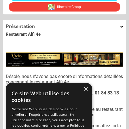
Itinéraire Gmap
Présentation
Restaurant Alfi 4e
Désolé, nous n'avons pas encore d'informations détaillées
concernant le restaurant
Alfi 4e.
×
Ce site Web utilise des
Vous pouvez joindre le restaurant
Alfi 4e
au
01 84 83 13
45
cookies
Notre site Web utilise des cookies pour
N'oubliez pas de préciser lors de votre sortie au restaurant
améliorer l'expérience utilisateur. En
Alfi 4e
qu'il n'est pas sur Mangercacher.com.
utilisant notre site Web, vous acceptez tous
les cookies conformément à notre Politique
Pour consulter un autre restaurant cacher
consultez ici la