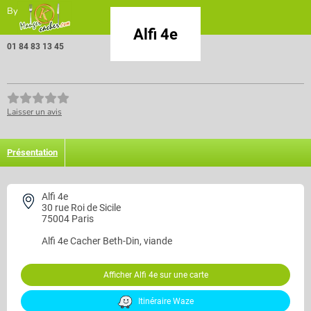
By
Alfi 4e
01 84 83 13 45
Laisser un avis
Présentation
Alfi 4e
30 rue Roi de Sicile
75004 Paris
Alfi 4e
Cacher Beth-Din, viande
Afficher Alfi 4e sur une carte
Itinéraire Waze