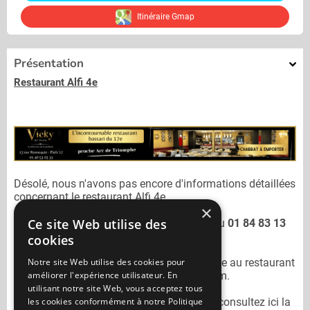
Itinéraire Gmap
Présentation
Restaurant Alfi 4e
Désolé, nous n'avons pas encore d'informations détaillées
concernant le restaurant
Alfi 4e.
×
Ce site Web utilise des
Vous pouvez joindre le restaurant
Alfi 4e
au
01 84 83 13
45
cookies
Notre site Web utilise des cookies pour
N'oubliez pas de préciser lors de votre sortie au restaurant
améliorer l'expérience utilisateur. En
Alfi 4e
qu'il n'est pas sur Mangercacher.com.
utilisant notre site Web, vous acceptez tous
les cookies conformément à notre Politique
Pour consulter un autre restaurant cacher
consultez ici la