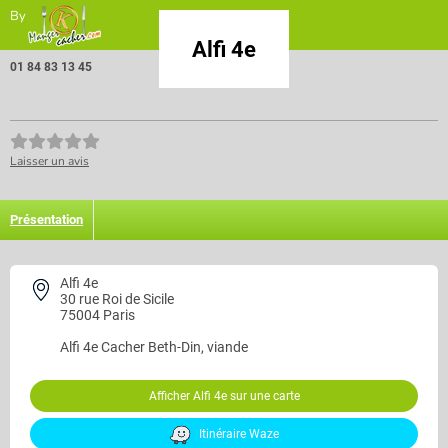
By
Alfi 4e
01 84 83 13 45
Laisser un avis
Présentation
Alfi 4e
30 rue Roi de Sicile
75004 Paris
Alfi 4e
Cacher Beth-Din, viande
Afficher Alfi 4e sur une carte
Itinéraire Waze