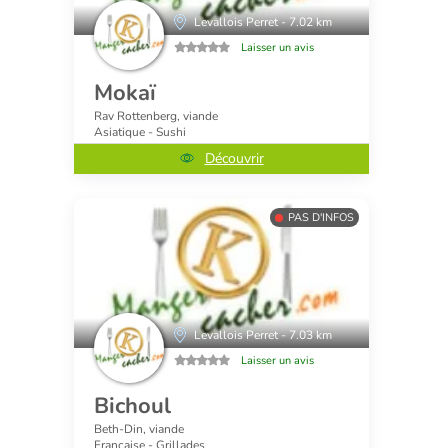
Levallois Perret - 7.02 km
Laisser un avis
Mokaï
Rav Rottenberg, viande
Asiatique - Sushi
Découvrir
PAS D'INFOS
Levallois Perret - 7.03 km
Laisser un avis
Bichoul
Beth-Din, viande
Française - Grillades