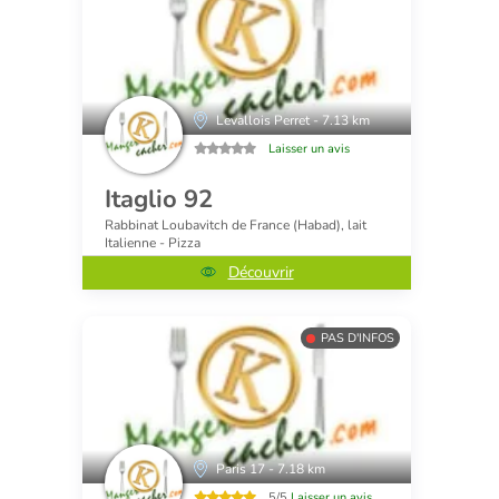
Levallois Perret - 7.13 km
Laisser un avis
Itaglio 92
Rabbinat Loubavitch de France (Habad), lait
Italienne - Pizza
Découvrir
PAS D'INFOS
Paris 17 - 7.18 km
5/5
Laisser un avis