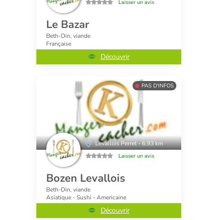
Laisser un avis
Le Bazar
Beth-Din, viande
Française
Découvrir
PAS D'INFOS
Levallois Perret - 6.93 km
Laisser un avis
Bozen Levallois
Beth-Din, viande
Asiatique - Sushi - Americaine
Découvrir