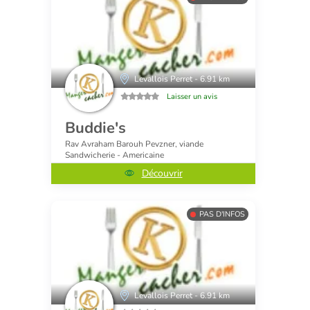
Levallois Perret - 6.91 km
Laisser un avis
Buddie's
Rav Avraham Barouh Pevzner, viande
Sandwicherie - Americaine
Découvrir
PAS D'INFOS
Levallois Perret - 6.91 km