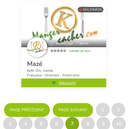
PAS D'INFOS
Montrouge - 7.38 km
Laisser un avis
Mazé
Beth-Din, viande
Française - Orientale - Americaine
Découvrir
1
2
PAGE PRÉCÉDENT
PAGE SUIVANT
3
4
5
6
7
8
9
10