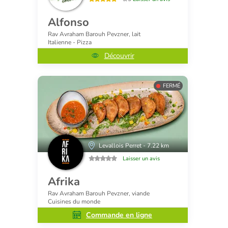
Alfonso
Rav Avraham Barouh Pevzner, lait
Italienne - Pizza
Découvrir
FERMÉ
Levallois Perret - 7.22 km
Laisser un avis
Afrika
Rav Avraham Barouh Pevzner, viande
Cuisines du monde
Commande en ligne