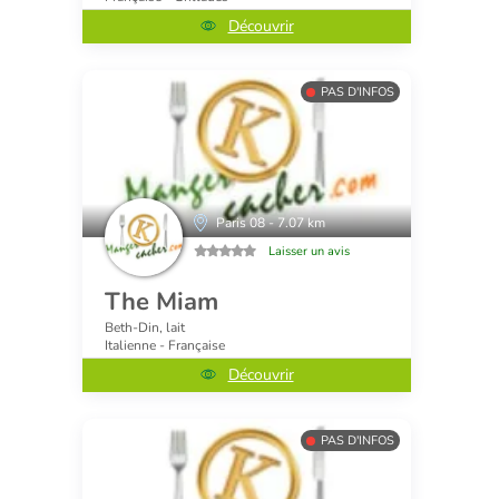
Découvrir
PAS D'INFOS
Paris 08 - 7.07 km
Laisser un avis
The Miam
Beth-Din, lait
Italienne - Française
Découvrir
PAS D'INFOS