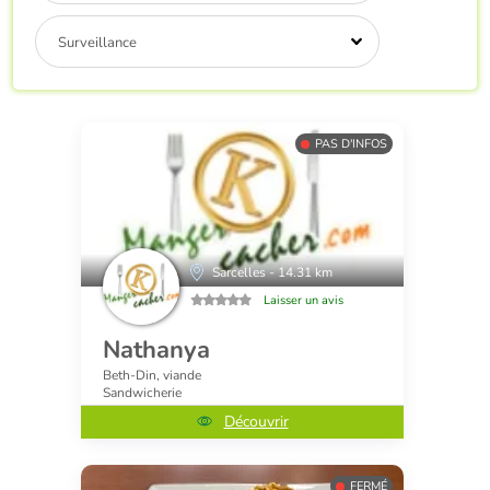
Surveillance
PAS D'INFOS
Sarcelles - 14.31 km
Laisser un avis
Nathanya
Beth-Din, viande
Sandwicherie
Découvrir
FERMÉ