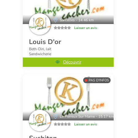
Sarcelles - 14.46 km
Laisser un avis
Louis D'or
Beth-Din, lait
Sandwicherie
Découvrir
PAS D'INFOS
Le Perreux Sur Marne - 15.17 km
Laisser un avis