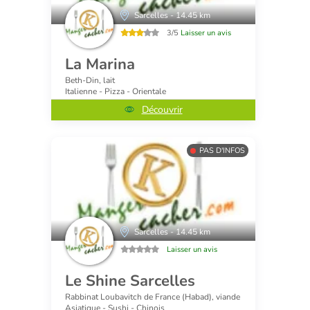
Sarcelles - 14.45 km
3/5
Laisser un avis
La Marina
Beth-Din, lait
Italienne - Pizza - Orientale
Découvrir
PAS D'INFOS
Sarcelles - 14.45 km
Laisser un avis
Le Shine Sarcelles
Rabbinat Loubavitch de France (Habad), viande
Asiatique - Sushi - Chinois