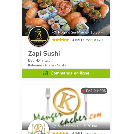
Nogent Sur Marne - 15.35 km
4,8/5
Laisser un avis
Zapi Sushi
Beth-Din, lait
Italienne - Pizza - Sushi
Commande en ligne
PAS D'INFOS
Villemomble - 15.78 km
4,2/5
Laisser un avis