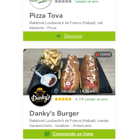
Laisser un avis
Pizza Tova
Rabbinat Loubavitch de France (Habad), lait
Italienne - Pizza
Découvrir
FERMÉ
Sarcelles - 14.36 km
4,7/5
Laisser un avis
Danky's Burger
Rabbinat Loubavitch de France (Habad), viande
Sandwicherie - Israélien - Americaine
Commande en ligne