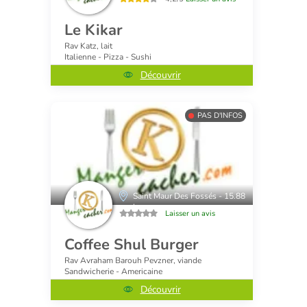
Le Kikar
Rav Katz, lait
Italienne - Pizza - Sushi
Découvrir
PAS D'INFOS
Saint Maur Des Fossés - 15.88
km
Laisser un avis
Coffee Shul Burger
Rav Avraham Barouh Pevzner, viande
Sandwicherie - Americaine
Découvrir