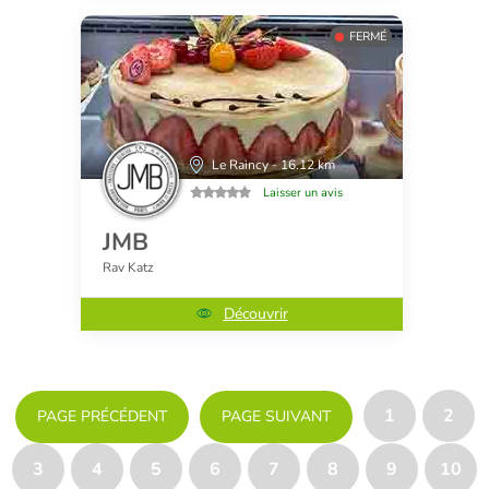
FERMÉ
Le Raincy - 16.12 km
Laisser un avis
JMB
Rav Katz
Découvrir
1
2
PAGE PRÉCÉDENT
PAGE SUIVANT
3
4
5
6
7
8
9
10