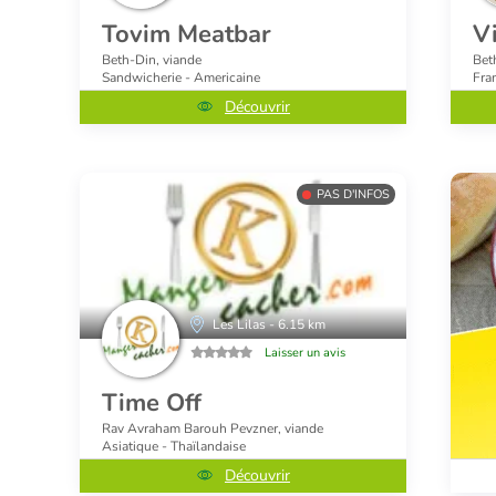
Tovim Meatbar
V
Beth-Din, viande
Bet
Sandwicherie - Americaine
Fra
Découvrir
PAS D'INFOS
Les Lilas - 6.15 km
Laisser un avis
Time Off
Rav Avraham Barouh Pevzner, viande
Asiatique - Thaïlandaise
Découvrir