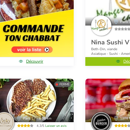
Paris 
Nina Sushi Vi
Beth-Din, viande
Asiatique - Sushi - Amer
Découvrir
Déc
FERMÉ
Paris 17 - 6.06 km
Saint
4,3/5
Laisser un avis