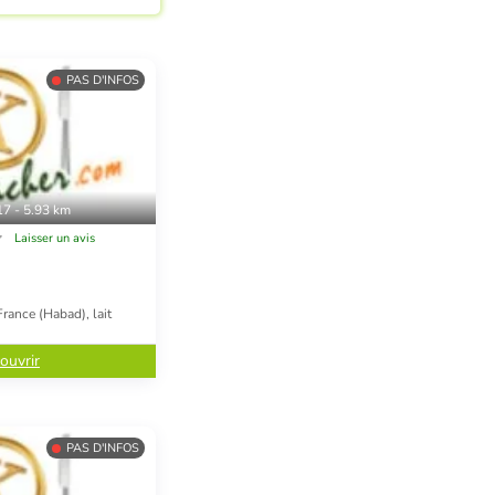
PAS D'INFOS
17 - 5.93 km
Laisser un avis
rance (Habad), lait
ouvrir
PAS D'INFOS