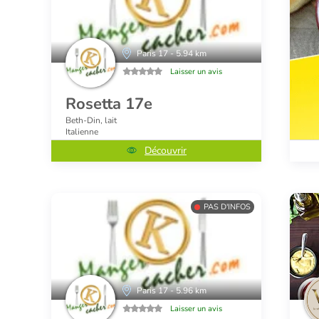
Paris 17 - 5.94 km
Laisser un avis
Rosetta 17e
Beth-Din, lait
Italienne
Découvrir
PAS D'INFOS
Paris 17 - 5.96 km
Laisser un avis