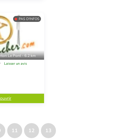
PAS D'INFOS
nton Le Pont - 6.2 km
Laisser un avis
ouvrir
0
11
12
13