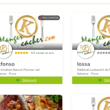
PAS D'INFOS
Paris 17 - 5.93 km
Paris 
5/5
Laisser un avis
lfonso
Iossa
 Avraham Barouh Pevzner, lait
Rabbinat Loubavitch de F
ienne - Pizza
Italienne - Pizza
Découvrir
Déc