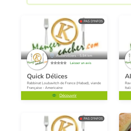
PAS D'INFOS
Aubervilliers - 5.84 km
Laisser un avis
Quick Délices
A
Rabbinat Loubavitch de France (Habad), viande
Rav
Française - Americaine
Ital
Découvrir
PAS D'INFOS