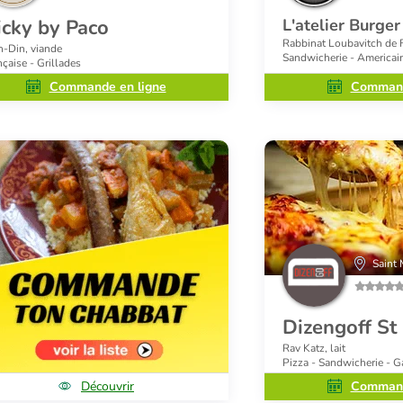
icky by Paco
L'atelier Burge
Rabbinat Loubavitch de 
h-Din, viande
Sandwicherie - Americai
nçaise - Grillades
Commande en ligne
Command
Saint
Dizengoff S
Rav Katz, lait
Pizza - Sandwicherie - G
Découvrir
Command