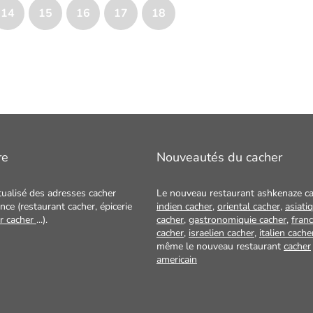
14
15
16
17
18
re
Nouveautés du cacher
tualisé des adresses cacher
Le nouveau restaurant ashkenaze ca
nce (restaurant cacher, épicerie
indien cacher
,
oriental cacher
,
asiati
ur cacher
...).
cacher
,
gastronomiquie cacher
,
franc
cacher
,
israelien cacher
,
italien cache
même le nouveau restaurant
cacher
americain