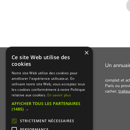
×
Ce site Web utilise des
cookies
Manger Cacher
Un annuai
Notre site Web utilise des cookies pour
améliorer l'expérience utilisateur. En
Cacher c'est quoi ?
complet et ac
utilisant notre site Web, vous acceptez tous
Paris ou provi
Liens utiles
les cookies conformément à notre Politique
cacher,
traite
relative aux cookies.
En savoir plus
Qui sommes-nous ?
AFFICHER TOUS LES PARTENAIRES
Presse
(1485) →
Recettes cachères
STRICTEMENT NÉCESSAIRES
PERFORMANCE