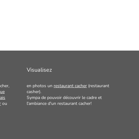
Visualisez
cher,
en photos un
restaurant cacher
(restaurant
que
casher).
ais
Sympa de pouvoir découvrir le cadre et
r
ou
l'ambiance d'un restaurant cacher!