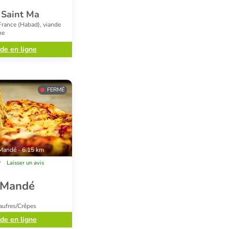
r Saint Ma
France (Habad), viande
ne
e en ligne
FERMÉ
 Mandé - 6.15 km
Laisser un avis
t Mandé
aufres/Crêpes
e en ligne