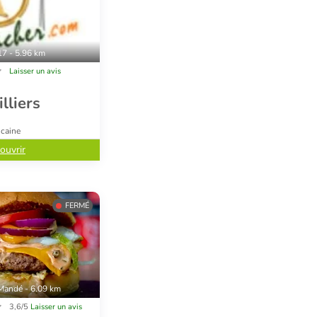
17 - 5.96 km
Laisser un avis
lliers
icaine
ouvrir
FERMÉ
 Mandé - 6.09 km
3,6/5
Laisser un avis