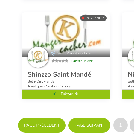
PAS D'INFOS
Saint Mandé - 6.17 km
Laisser un avis
Shinzzo Saint Mandé
N
Beth-Din, viande
Bet
Asiatique - Sushi - Chinois
Asi
Découvrir
1
PAGE PRÉCÉDENT
PAGE SUIVANT