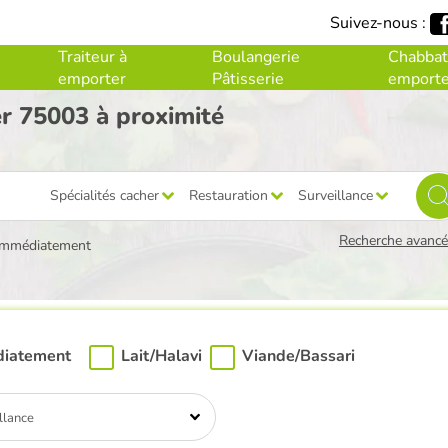
Suivez-nous :
Traiteur à
Boulangerie
Chabbat
emporter
Pâtisserie
emporte
er 75003 à proximité
Spécialités cacher
Restauration
Surveillance
Recherche avancée
immédiatement
diatement
Lait/Halavi
Viande/Bassari
llance