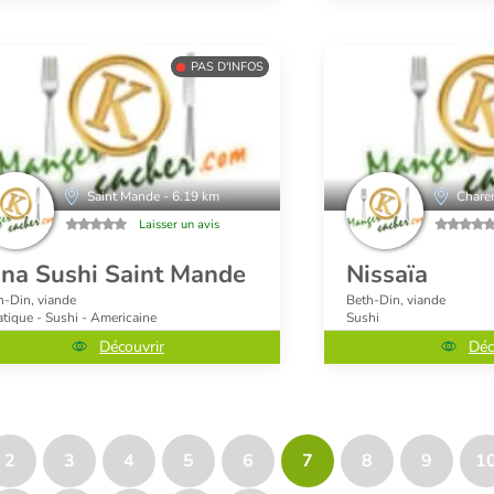
PAS D'INFOS
Saint Mande - 6.19 km
Chare
Laisser un avis
ina Sushi Saint Mande
Nissaïa
h-Din, viande
Beth-Din, viande
atique - Sushi - Americaine
Sushi
Découvrir
Déc
2
3
4
5
6
7
8
9
1