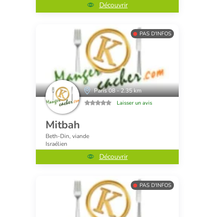
Découvrir
PAS D'INFOS
Paris 08 - 2.35 km
Laisser un avis
Mitbah
Beth-Din, viande
Israélien
Découvrir
PAS D'INFOS