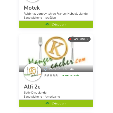
Motek
Rabbinat Loubavitch de France (Habad), viande
Sandwicherie - Israélien
Découvrir
PAS D'INFOS
Paris 02 - 1.01 km
Laisser un avis
Alfi 2e
Beth-Din, viande
Sandwicherie - Americaine
Découvrir