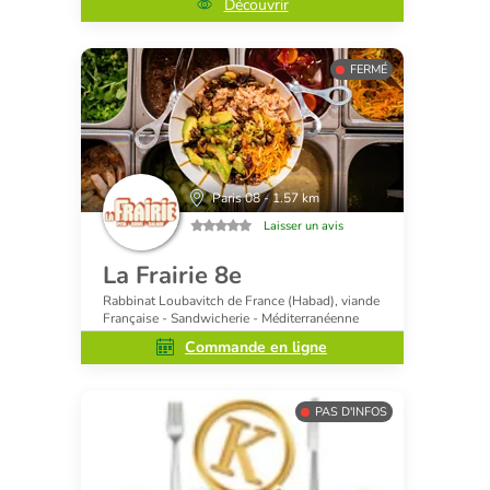
Découvrir
FERMÉ
Paris 08 - 1.57 km
Laisser un avis
La Frairie 8e
Rabbinat Loubavitch de France (Habad), viande
Française - Sandwicherie - Méditerranéenne
Commande en ligne
PAS D'INFOS