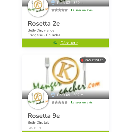
Paris 02 - 379 m
Laisser un avis
Rosetta 2e
Beth-Din, viande
Française - Grillades
Découvrir
PAS D'INFOS
Paris 09 - 692 m
Laisser un avis
Rosetta 9e
Beth-Din, lait
Italienne