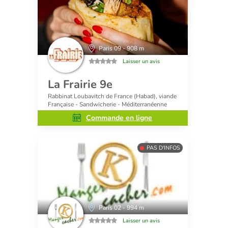
Paris 09 - 908 m
Laisser un avis
La Frairie 9e
Rabbinat Loubavitch de France (Habad), viande
Française - Sandwicherie - Méditerranéenne
Commande en ligne
PAS D'INFOS
Paris 02 - 994 m
Laisser un avis