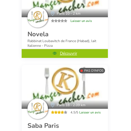
Paris 10 - 2 km
Laisser un avis
Novela
Rabbinat Loubavitch de France (Habad), lait
Italienne - Pizza
Découvrir
PAS D'INFOS
Paris 18 - 2.09 km
4,5/5
Laisser un avis
Saba Paris