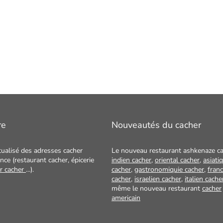
re
Nouveautés du cacher
tualisé des adresses cacher
Le nouveau restaurant ashkenaze ca
nce (restaurant cacher, épicerie
indien cacher
,
oriental cacher
,
asiati
ur cacher
...).
cacher
,
gastronomiquie cacher
,
franc
cacher
,
israelien cacher
,
italien cache
même le nouveau restaurant
cacher
americain