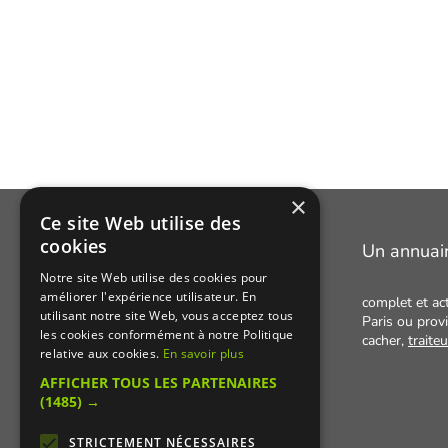
×
Ce site Web utilise des
cookies
Manger Cacher
Un annuai
Notre site Web utilise des cookies pour
améliorer l'expérience utilisateur. En
Cacher c'est quoi ?
complet et ac
utilisant notre site Web, vous acceptez tous
Paris ou provi
Liens utiles
les cookies conformément à notre Politique
cacher,
traite
relative aux cookies.
En savoir plus
Qui sommes-nous ?
AFFICHER TOUS LES PARTENAIRES
Presse
(1485) →
Recettes cachères
STRICTEMENT NÉCESSAIRES