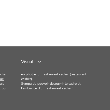
Visualisez
cher,
en photos un
restaurant cacher
(restaurant
que
casher).
ais
Sympa de pouvoir découvrir le cadre et
r
ou
l'ambiance d'un restaurant cacher!