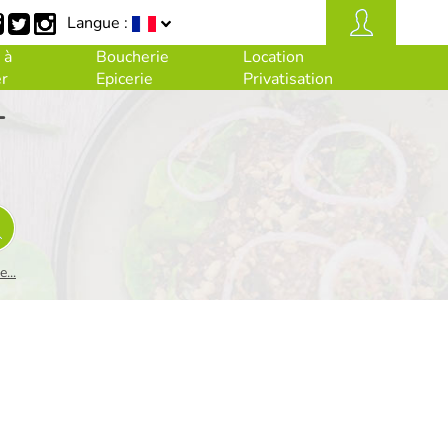
Langue :
 à
Boucherie
Location
r
Epicerie
Privatisation
-
...