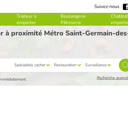
Suivez-nous :
Traiteur à
Boulangerie
Chabbat
emporter
Pâtisserie
emporte
er à proximité Métro Saint-Germain-des
Spécialités cacher
Restauration
Surveillance
Recherche avancée
immédiatement