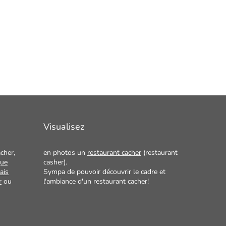
Visualisez
cher,
en photos un
restaurant cacher
(restaurant
que
casher).
ais
Sympa de pouvoir découvrir le cadre et
r
ou
l'ambiance d'un restaurant cacher!