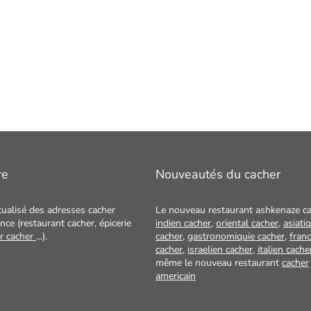
re
Nouveautés du cacher
tualisé des adresses cacher
Le nouveau restaurant ashkenaze ca
nce (restaurant cacher, épicerie
indien cacher
,
oriental cacher
,
asiati
ur cacher
...).
cacher
,
gastronomiquie cacher
,
franc
cacher
,
israelien cacher
,
italien cache
même le nouveau restaurant
cacher
americain