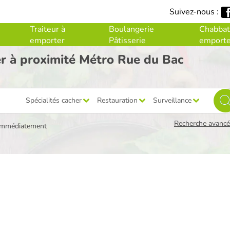
Suivez-nous :
Traiteur à
Boulangerie
Chabbat
emporter
Pâtisserie
emporte
er à proximité Métro Rue du Bac
Spécialités cacher
Restauration
Surveillance
Recherche avancée
immédiatement