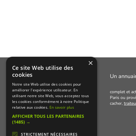
×
Ce site Web utilise des
cookies
Manger Cacher
Un annuai
Notre site Web utilise des cookies pour
améliorer l'expérience utilisateur. En
Cacher c'est quoi ?
complet et ac
utilisant notre site Web, vous acceptez tous
Paris ou provi
Liens utiles
les cookies conformément à notre Politique
cacher,
traite
relative aux cookies.
En savoir plus
Qui sommes-nous ?
AFFICHER TOUS LES PARTENAIRES
Presse
(1485) →
Recettes cachères
STRICTEMENT NÉCESSAIRES