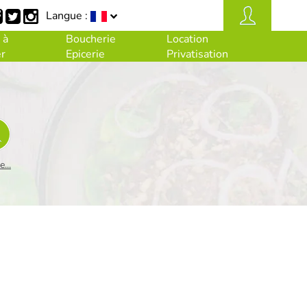
Langue :
 à
Boucherie
Location
r
Epicerie
Privatisation
...