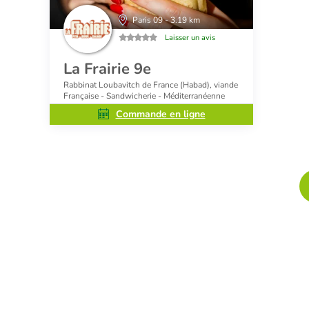
Paris 09 - 3.19 km
Laisser un avis
La Frairie 9e
Rabbinat Loubavitch de France (Habad), viande
Française - Sandwicherie - Méditerranéenne
Commande en ligne