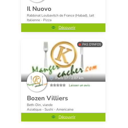
Il Nuovo
Rabbinat Loubavitch de France (Habad), lait
Italienne - Pizza
Découvrir
PAS D'INFOS
Paris 17 - 2.07 km
Laisser un avis
Bozen Villiers
Beth-Din, viande
Asiatique - Sushi - Americaine
Découvrir