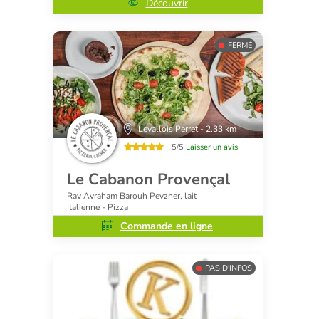
Découvrir
FERMÉ
Levallois Perret - 2.33 km
5/5
Laisser un avis
Le Cabanon Provençal
Rav Avraham Barouh Pevzner, lait
Italienne - Pizza
Commande en ligne
PAS D'INFOS