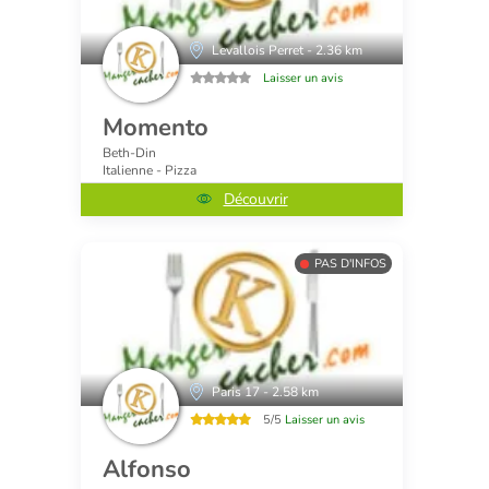
Levallois Perret - 2.36 km
Laisser un avis
Momento
Beth-Din
Italienne - Pizza
Découvrir
PAS D'INFOS
Paris 17 - 2.58 km
5/5
Laisser un avis
Alfonso