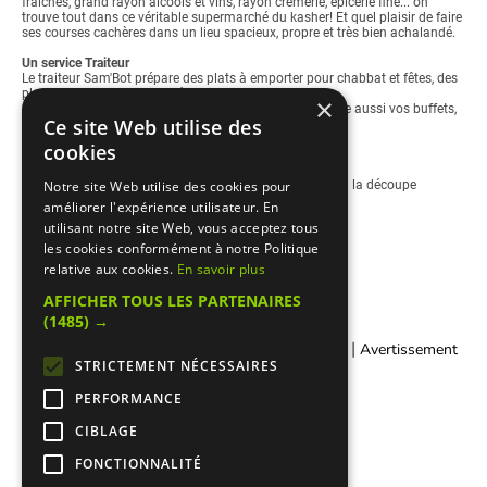
fraîches, grand rayon alcools et vins, rayon crèmerie, épicerie fine... on
trouve tout dans ce véritable supermarché du kasher! Et quel plaisir de faire
ses courses cachères dans un lieu spacieux, propre et très bien achalandé.
Un service Traiteur
Le traiteur Sam'Bot prépare des plats à emporter pour chabbat et fêtes, des
plateaux pour vos petites réceptions.
×
Equipé d'un laboratoire ultra-moderne, Sam'Bot organise aussi vos buffets,
Ce site Web utilise des
mariage, kiddouch, henné, anniversaire, chabbat plein...
cookies
Service livraison à la demande.
A découvrir son bar à bonbons et son offre de viandes à la découpe
Notre site Web utilise des cookies pour
améliorer l'expérience utilisateur. En
utilisant notre site Web, vous acceptez tous
les cookies conformément à notre Politique
relative aux cookies.
En savoir plus
AFFICHER TOUS LES PARTENAIRES
(1485) →
|
|
Contacter Manger cacher
Qui sommes-nous ?
Avertissement
STRICTEMENT NÉCESSAIRES
Légal
PERFORMANCE
CIBLAGE
FONCTIONNALITÉ