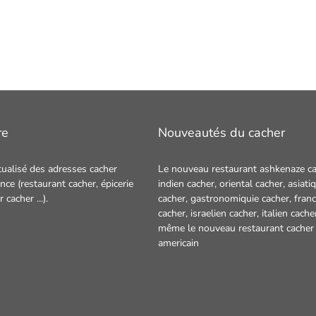
re
Nouveautés du cacher
tualisé des adresses cacher
Le nouveau restaurant ashkenaze ca
nce (restaurant cacher, épicerie
indien cacher
,
oriental cacher
,
asiati
ur cacher
...).
cacher
,
gastronomiquie cacher
,
franc
cacher
,
israelien cacher
,
italien cache
même le nouveau restaurant
cacher
americain