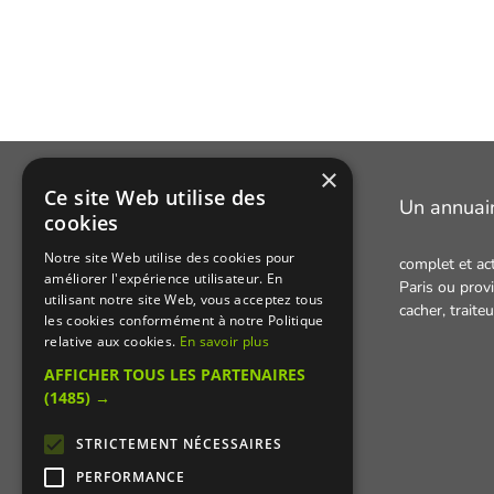
×
Ce site Web utilise des
Manger Cacher
Un annuai
cookies
Notre site Web utilise des cookies pour
complet et ac
Cacher c'est quoi ?
améliorer l'expérience utilisateur. En
Paris ou provi
utilisant notre site Web, vous acceptez tous
Liens utiles
cacher,
traite
les cookies conformément à notre Politique
Qui sommes-nous ?
relative aux cookies.
En savoir plus
AFFICHER TOUS LES PARTENAIRES
Presse
(1485) →
Recettes cachères
STRICTEMENT NÉCESSAIRES
PERFORMANCE