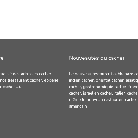
re
Nouveautés du cacher
tualisé des adresses cacher
Le nouveau restaurant ashkenaze ca
nce (restaurant cacher, épicerie
indien cacher
,
oriental cacher
,
asiati
ur cacher
...).
cacher
,
gastronomiquie cacher
,
franc
cacher
,
israelien cacher
,
italien cache
même le nouveau restaurant
cacher
americain